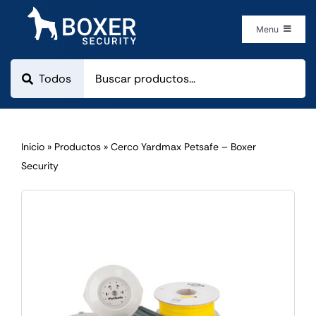
Skip
to
Menu
content
Boxer Security
Categorias
¿Cómo comprar?
Inicio
»
Productos
»
Cerco Yardmax Petsafe – Boxer
Security
Empresa
Contacto