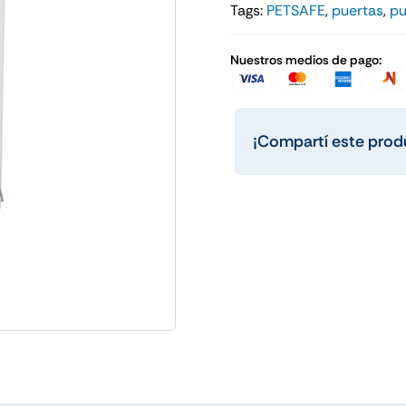
Tags:
PETSAFE
,
puertas
,
pu
s
Comederos
Ent
Nuestros medios de pago:
¡Compartí este prod
Litera Automática
Scatmat