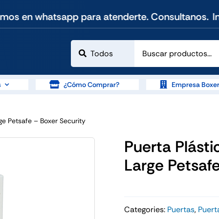
os en whatsapp para atenderte. Consultanos.
Insta
s
¿Cómo Comprar?
Empresa Boxer
rge Petsafe – Boxer Security
Puerta Plásti
Large Petsafe
Categories:
Puertas
,
Puert