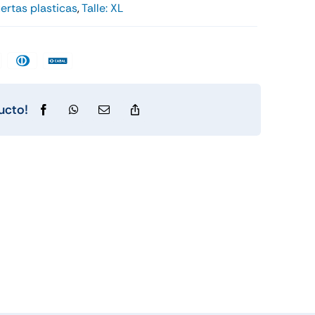
ertas plasticas
,
Talle: XL
renamiento
Control de Ladridos
ucto!