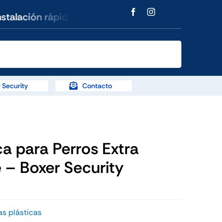
lación rápida y soporte en todo el país. Estamos 
 Security
Contacto
ca para Perros Extra
 – Boxer Security
as plásticas