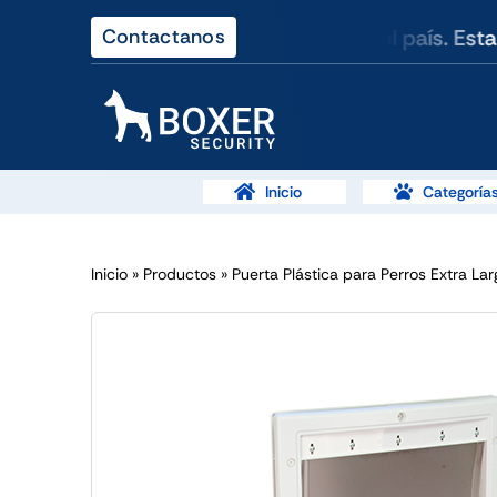
Skip
stalación rápida y soporte en todo el país. Estam
Contactanos
to
content
Inicio
Categoría
Inicio
»
Productos
»
Puerta Plástica para Perros Extra La