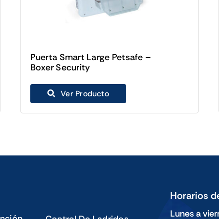
Puerta Smart Large Petsafe –
Boxer Security
Ver Producto
Horarios d
Lunes a vier
nción
Control De Ladridos