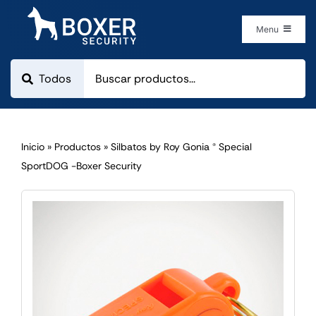
Skip
to
Menu
content
Boxer Security
Categorias
¿Cómo comprar?
Inicio
»
Productos
»
Silbatos by Roy Gonia ® Special
SportDOG -Boxer Security
Empresa
Contacto